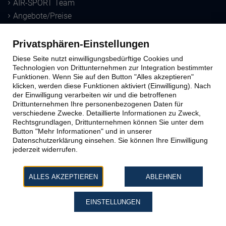
AIR-SPORT Team
Angebote/Preise
Downloads
Privatsphären-Einstellungen
Sprungausbildung
Diese Seite nutzt einwilligungsbedürftige Cookies und
Technologien von Drittunternehmen zur Integration bestimmter
Funktionen. Wenn Sie auf den Button "Alles akzeptieren"
Ausbildungs-Methoden
klicken, werden diese Funktionen aktiviert (Einwilligung). Nach
der Einwilligung verarbeiten wir und die betroffenen
Windtunnel
Drittunternehmen Ihre personenbezogenen Daten für
Schnupperkurs
verschiedene Zwecke. Detaillierte Informationen zu Zweck,
Lizenzausbildung
Rechtsgrundlagen, Drittunternehmen können Sie unter dem
Button "Mehr Informationen" und in unserer
Datenschutzerklärung einsehen. Sie können Ihre Einwilligung
Kontakt zu AIR-SPORT
jederzeit widerrufen.
Büro & Sprungplatz
ALLES AKZEPTIEREN
ABLEHNEN
Impressum
Datenschutz
EINSTELLUNGEN
AGB