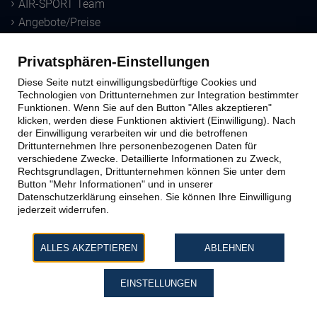
AIR-SPORT Team
Angebote/Preise
Downloads
Privatsphären-Einstellungen
Sprungausbildung
Diese Seite nutzt einwilligungsbedürftige Cookies und
Technologien von Drittunternehmen zur Integration bestimmter
Funktionen. Wenn Sie auf den Button "Alles akzeptieren"
Ausbildungs-Methoden
klicken, werden diese Funktionen aktiviert (Einwilligung). Nach
der Einwilligung verarbeiten wir und die betroffenen
Windtunnel
Drittunternehmen Ihre personenbezogenen Daten für
Schnupperkurs
verschiedene Zwecke. Detaillierte Informationen zu Zweck,
Lizenzausbildung
Rechtsgrundlagen, Drittunternehmen können Sie unter dem
Button "Mehr Informationen" und in unserer
Datenschutzerklärung einsehen. Sie können Ihre Einwilligung
Kontakt zu AIR-SPORT
jederzeit widerrufen.
Büro & Sprungplatz
ALLES AKZEPTIEREN
ABLEHNEN
Impressum
Datenschutz
EINSTELLUNGEN
AGB