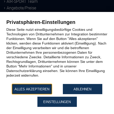
AIR-SPORT Team
Angebote/Preise
Downloads
Privatsphären-Einstellungen
Sprungausbildung
Diese Seite nutzt einwilligungsbedürftige Cookies und
Technologien von Drittunternehmen zur Integration bestimmter
Funktionen. Wenn Sie auf den Button "Alles akzeptieren"
Ausbildungs-Methoden
klicken, werden diese Funktionen aktiviert (Einwilligung). Nach
der Einwilligung verarbeiten wir und die betroffenen
Windtunnel
Drittunternehmen Ihre personenbezogenen Daten für
Schnupperkurs
verschiedene Zwecke. Detaillierte Informationen zu Zweck,
Lizenzausbildung
Rechtsgrundlagen, Drittunternehmen können Sie unter dem
Button "Mehr Informationen" und in unserer
Datenschutzerklärung einsehen. Sie können Ihre Einwilligung
Kontakt zu AIR-SPORT
jederzeit widerrufen.
Büro & Sprungplatz
ALLES AKZEPTIEREN
ABLEHNEN
Impressum
Datenschutz
EINSTELLUNGEN
AGB