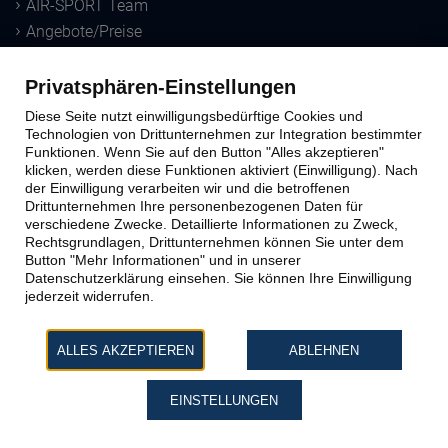
AIR-SPORT Team
Angebote/Preise
Downloads
Privatsphären-Einstellungen
Sprungausbildung
Diese Seite nutzt einwilligungsbedürftige Cookies und
Technologien von Drittunternehmen zur Integration bestimmter
Funktionen. Wenn Sie auf den Button "Alles akzeptieren"
Ausbildungs-Methoden
klicken, werden diese Funktionen aktiviert (Einwilligung). Nach
der Einwilligung verarbeiten wir und die betroffenen
Windtunnel
Drittunternehmen Ihre personenbezogenen Daten für
Schnupperkurs
verschiedene Zwecke. Detaillierte Informationen zu Zweck,
Lizenzausbildung
Rechtsgrundlagen, Drittunternehmen können Sie unter dem
Button "Mehr Informationen" und in unserer
Datenschutzerklärung einsehen. Sie können Ihre Einwilligung
Kontakt zu AIR-SPORT
jederzeit widerrufen.
Büro & Sprungplatz
ALLES AKZEPTIEREN
ABLEHNEN
Impressum
Datenschutz
EINSTELLUNGEN
AGB