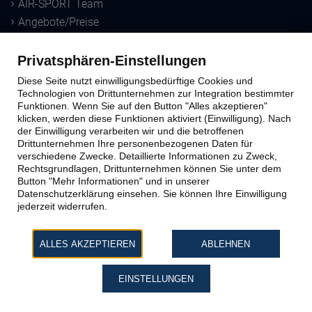
AIR-SPORT Team
Angebote/Preise
Downloads
Privatsphären-Einstellungen
Sprungausbildung
Diese Seite nutzt einwilligungsbedürftige Cookies und
Technologien von Drittunternehmen zur Integration bestimmter
Funktionen. Wenn Sie auf den Button "Alles akzeptieren"
Ausbildungs-Methoden
klicken, werden diese Funktionen aktiviert (Einwilligung). Nach
der Einwilligung verarbeiten wir und die betroffenen
Windtunnel
Drittunternehmen Ihre personenbezogenen Daten für
Schnupperkurs
verschiedene Zwecke. Detaillierte Informationen zu Zweck,
Lizenzausbildung
Rechtsgrundlagen, Drittunternehmen können Sie unter dem
Button "Mehr Informationen" und in unserer
Datenschutzerklärung einsehen. Sie können Ihre Einwilligung
Kontakt zu AIR-SPORT
jederzeit widerrufen.
Büro & Sprungplatz
ALLES AKZEPTIEREN
ABLEHNEN
Impressum
Datenschutz
EINSTELLUNGEN
AGB