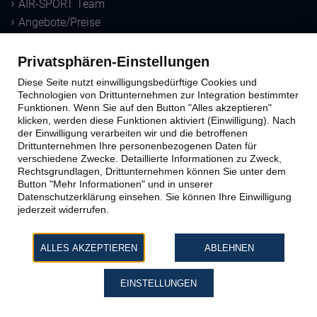
AIR-SPORT Team
Angebote/Preise
Downloads
Privatsphären-Einstellungen
Sprungausbildung
Diese Seite nutzt einwilligungsbedürftige Cookies und
Technologien von Drittunternehmen zur Integration bestimmter
Funktionen. Wenn Sie auf den Button "Alles akzeptieren"
Ausbildungs-Methoden
klicken, werden diese Funktionen aktiviert (Einwilligung). Nach
der Einwilligung verarbeiten wir und die betroffenen
Windtunnel
Drittunternehmen Ihre personenbezogenen Daten für
Schnupperkurs
verschiedene Zwecke. Detaillierte Informationen zu Zweck,
Lizenzausbildung
Rechtsgrundlagen, Drittunternehmen können Sie unter dem
Button "Mehr Informationen" und in unserer
Datenschutzerklärung einsehen. Sie können Ihre Einwilligung
Kontakt zu AIR-SPORT
jederzeit widerrufen.
Büro & Sprungplatz
ALLES AKZEPTIEREN
ABLEHNEN
Impressum
Datenschutz
EINSTELLUNGEN
AGB