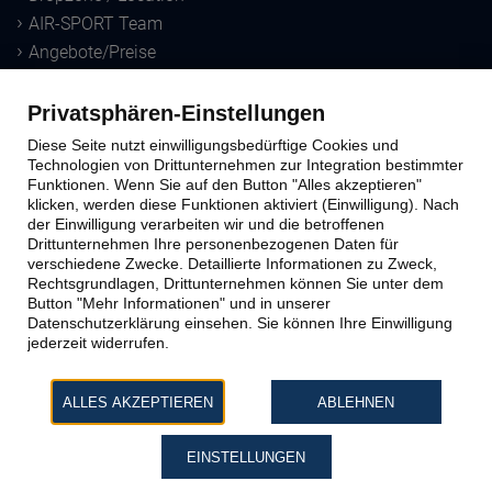
AIR-SPORT Team
Angebote/Preise
Downloads
Privatsphären-Einstellungen
Sprungausbildung
Diese Seite nutzt einwilligungsbedürftige Cookies und
Technologien von Drittunternehmen zur Integration bestimmter
Funktionen. Wenn Sie auf den Button "Alles akzeptieren"
Ausbildungs-Methoden
klicken, werden diese Funktionen aktiviert (Einwilligung). Nach
der Einwilligung verarbeiten wir und die betroffenen
Windtunnel
Drittunternehmen Ihre personenbezogenen Daten für
Schnupperkurs
verschiedene Zwecke. Detaillierte Informationen zu Zweck,
Lizenzausbildung
Rechtsgrundlagen, Drittunternehmen können Sie unter dem
Button "Mehr Informationen" und in unserer
Datenschutzerklärung einsehen. Sie können Ihre Einwilligung
Kontakt zu AIR-SPORT
jederzeit widerrufen.
Büro & Sprungplatz
ALLES AKZEPTIEREN
ABLEHNEN
Impressum
Datenschutz
EINSTELLUNGEN
AGB