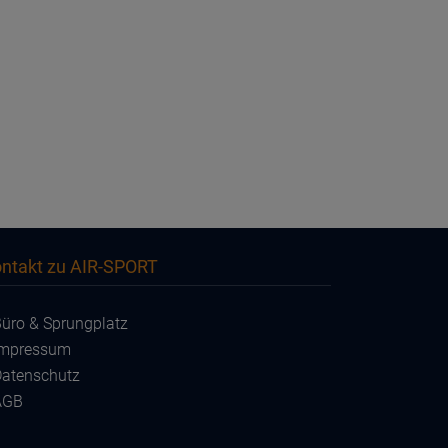
ntakt zu AIR-SPORT
üro & Sprungplatz
Impressum
atenschutz
AGB