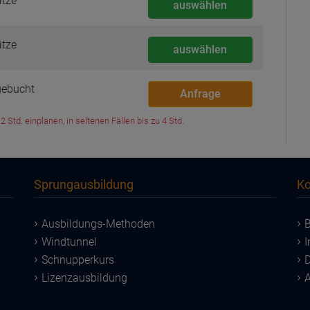
ätze
auswählen
ätze
auswählen
ebucht
Anfrage
 Std. einplanen, in seltenen Fällen bis zu 4 Std.
Sprungausbildung
Ko
Ausbildungs-Methoden
B
Windtunnel
Schnupperkurs
D
Lizenzausbildung