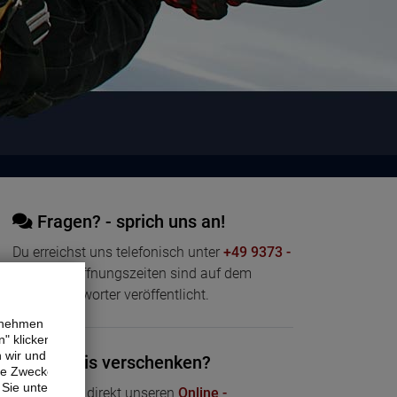
Fragen? - sprich uns an!
Du erreichst uns telefonisch unter
+49 9373 -
200661
- Öffnungszeiten sind auf dem
Anrufbeantworter veröffentlicht.
ernehmen
" klicken,
n wir und
Erlebnis verschenken?
ne Zwecke.
Sie unter
Nutze dazu direkt unseren
Online -