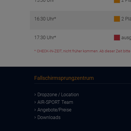
15:30 Uhr*
2 Pl
16:30 Uhr*
2 Pl
17:30 Uhr*
ausg
* CHECK-IN-ZEIT, nicht früher kommen. Ab dieser Zeit bitte 2
Fallschirmsprungzentrum
Dropzone / Location
AIR-SPORT Team
Angebote/Preise
Downloads