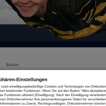
Buchen
phären-Einstellungen
e an Feiertagen in Höhe von € 10,00.
e nutzt einwilligungsbedürftige Cookies und Technologien von Drittunt
tion bestimmter Funktionen. Wenn Sie auf den Button "Alles akzeptieren
 Kerosinaufschlag in Höhe von € 10,00 vor Ort zu
e Funktionen aktiviert (Einwilligung). Nach der Einwilligung verarbeite
fenen Drittunternehmen Ihre personenbezogenen Daten für verschiede
 der Preis für Kerosin an unserer Tankstelle wieder
te Informationen zu Zweck, Rechtsgrundlagen, Drittunternehmen können 