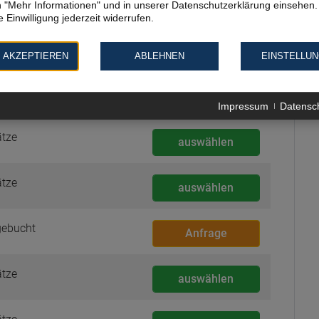
 "Mehr Informationen" und in unserer Datenschutzerklärung einsehen.
 Einwilligung jederzeit widerrufen.
ebucht
Anfrage
 AKZEPTIEREN
ABLEHNEN
EINSTELLU
ebucht
Anfrage
Impressum
Datensc
ätze
auswählen
ätze
auswählen
ebucht
Anfrage
ätze
auswählen