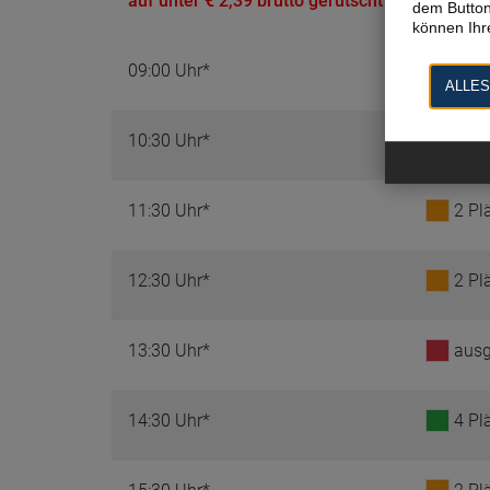
auf unter € 2,39 brutto gerutscht ist.
dem Button
können Ihre
09:00 Uhr*
ausg
ALLES
10:30 Uhr*
ausg
11:30 Uhr*
2 Pl
12:30 Uhr*
2 Pl
13:30 Uhr*
ausg
14:30 Uhr*
4 Pl