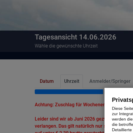
Tagesansicht 14.06.2026
Wähle die gewünschte Uhrzeit
Datum
Uhrzeit
Anmelder/Springer
Privats
Achtung: Zuschlag für Wochenendtermine sowi
Diese Seit
zur Integra
Leider sind wir ab Juni 2026 gezwungen einen
werden dies
die betrof
verlangen. Das gilt natürlich nur solange, bis
Detaillier