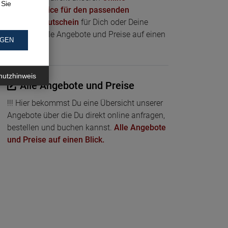
 Sie
Bestellservice für den passenden
Geschenkgutschein
für Dich oder Deine
Liebsten. Alle Angebote und Preise auf einen
NGEN
Blick.
hutzhinweis
Alle Angebote und Preise
!!! Hier bekommst Du eine Übersicht unserer
Angebote über die Du direkt online anfragen,
bestellen und buchen kannst.
Alle Angebote
und Preise auf einen Blick.