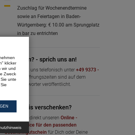
Zuschlag für Wochenendtermine
sowie an Feiertagen in Baden-
Würtgemberg: € 10.00 am Sprungplatz
in bar zu entrichten
ernehmen
Fragen? - sprich uns an!
" klicken,
n wir und
Du erreichst uns telefonisch unter
+49 9373 -
ne Zwecke.
200661
- Öffnungszeiten sind auf dem
Sie unter
Anrufbeantworter veröffentlicht.
 Sie
Erlebnis verschenken?
NGEN
Nutze dazu direkt unseren
Online -
Bestellservice für den passenden
hutzhinweis
Geschenkgutschein
für Dich oder Deine