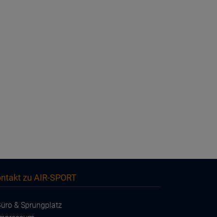
ntakt zu AIR-SPORT
üro & Sprungplatz