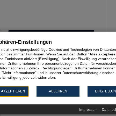
September 2026
phären-Einstellungen
e nutzt einwilligungsbedürftige Cookies und Technologien von Drittunt
Mo
Di
Mi
Do
Fr
Sa
So
tion bestimmter Funktionen. Wenn Sie auf den Button "Alles akzeptieren
e Funktionen aktiviert (Einwilligung). Nach der Einwilligung verarbeite
1
2
3
4
5
6
fenen Drittunternehmen Ihre personenbezogenen Daten für verschiede
te Informationen zu Zweck, Rechtsgrundlagen, Drittunternehmen können 
7
8
9
10
11
12
13
 "Mehr Informationen" und in unserer Datenschutzerklärung einsehen.
 Einwilligung jederzeit widerrufen.
14
15
16
17
18
19
20
 AKZEPTIEREN
ABLEHNEN
EINSTELLU
21
22
23
24
25
26
27
28
29
30
Impressum
Datensc