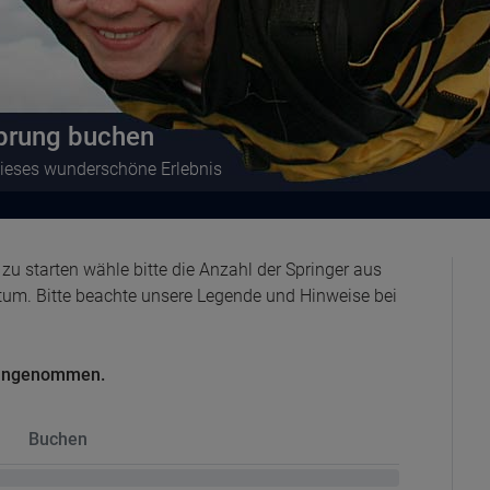
prung buchen
ieses wunderschöne Erlebnis
u starten wähle bitte die Anzahl der Springer aus
tum. Bitte beachte unsere Legende und Hinweise bei
 angenommen.
Buchen